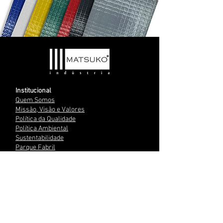
Institucional
Quem Somos
Missão, Visão e Valores
Política da Qualidade
Política Ambiental​
Sustentabilidade​
Parque Fabril​
Código de Conduta​
SAC
​Ouvidoria​
Trabalhe Conosco​
Portal do Cliente
Localização