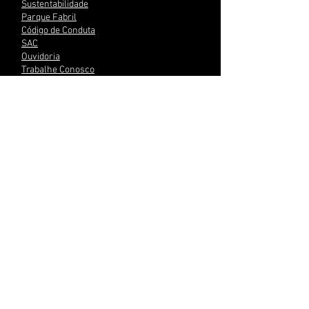
Sustentabilidade​
Parque Fabril​
Código de Conduta​
SAC
​Ouvidoria​
Trabalhe Conosco​
Portal do Cliente
Localização
Av. Comendador Camilo Júlio, 535
Sorocaba - SP CEP:
18.086-000
☎
+55 (15) 3238-8700
✉ contato@matsuko.com.br
SIGA-NOS!
© 2026 Matsuko® Indústria Ltda. All rights
reserved.