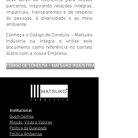
deve servir de referência para nossos
parceiros, inspirando relações íntegras,
imparciais, transparentes e de respeito
às pessoas, à diversidade e ao meio
ambiente.
Conheça o Código de Conduta – Matsuko
Indústria na íntegra e utilize este
documento como referência no contato
diário com a nossa Empresa.
CÓDIGO DE CONDUTA - MATSUKO INDÚSTRIA
Institucional
Quem Somos
Missão, Visão e Valores
Política da Qualidade
Política Ambiental​