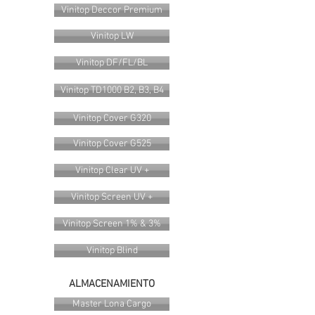
Vinitop Deccor Premium
Vinitop LW
Vinitop DF/FL/BL
Vinitop TD1000 B2, B3, B4
Vinitop Cover G320
Vinitop Cover G525
Vinitop Clear UV +
Vinitop Screen UV +
Vinitop Screen 1% & 3%
Vinitop Blind
ALMACENAMIENTO
Master Lona Cargo