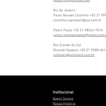
nilson.mc@hotmail.com
Rio de Janeiro
Paulo Novaes Coutinho +55 21 99
coutinho.represent@uol.com.br
Pedro Paulo +55 21 98264-9376
junior.representante@yahoo.com.
Rio Grande do Sul
Ricardo Gaspary +55 51 9288-061
vinitoprs@vinitoprs.com.br
Institucional
Quem Somos
Nossa História