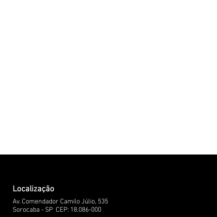
Localização
Av. Comendador Camilo Júlio, 535
Sorocaba - SP
CEP: 18.086-000