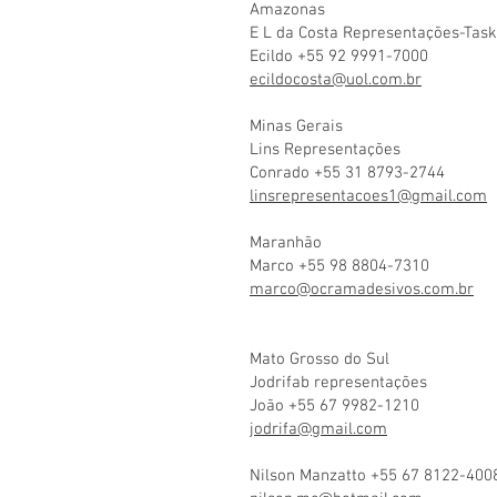
Amazonas
E L da Costa Representações-Task
Ecildo +55 92 9991-7000
ecildocosta@uol.com.br
Minas Gerais
Lins Representações
Conrado +55 31 8793-2744
linsrepresentacoes1@gmail.com
Maranhão
Marco +55 98 8804-7310
marco@ocramadesivos.com.br
Mato Grosso do Sul
Jodrifab representações
João +55 67 9982-1210
jodrifa@gmail.com
Nilson Manzatto +55 67 8122-400