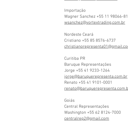
Importação
Wagner Sanchez +55 11 98066-8
wsanchez@vortextrading.com.br
Nordeste Ceará
Cristiano +55 85 8576-6737
christianorepresenta01@gmail.c
Curitiba PR
Baruque Representações
Jorge +55 41 9233-1264
jorge@baruquerepresenta.com.br
Renato +55 41 9101-0001
renato@baruquerepresenta.com.b
Goiás
Central Representações
Washington +55 62 8124-7000
centralrep2@gmail.com