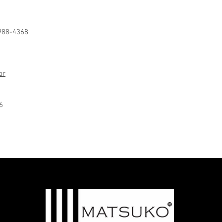
988-4368
br
6